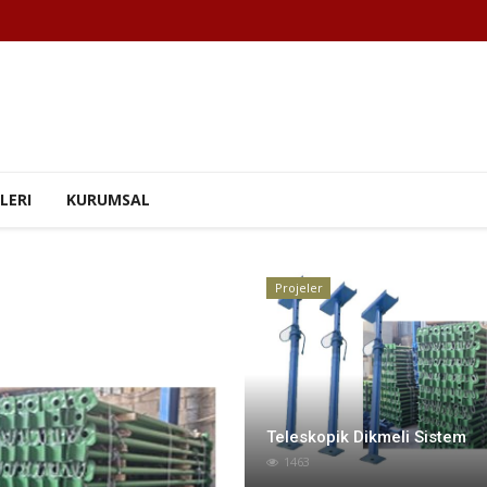
LERI
KURUMSAL
Projeler
Projeler
Teleskopik Dikmeli Sistem
1463