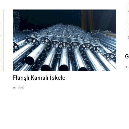
ları
Güvenlikli İskele
F
1563
Flanşlı Kamalı İskele
1440