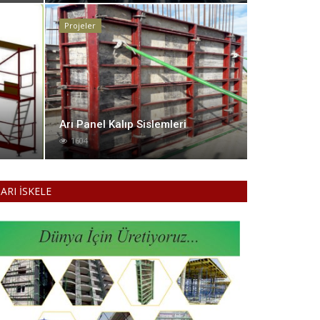
Projeler
Arı Pane
Arı Panel Kalıp Sislemleri
1604
1604
ARI İSKELE