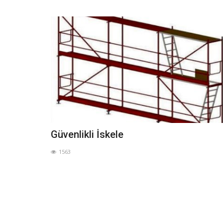
istem
Endustriyel Kolon ve Perde Kalıp
1673
Güvenlikli İskele
1563