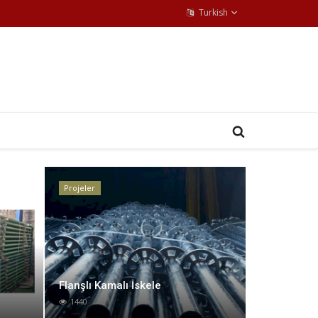
Turkish
Projeler
Projeler
Flanşlı Kamalı İskele
1440